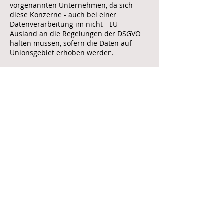
vorgenannten Unternehmen, da sich
diese Konzerne - auch bei einer
Datenverarbeitung im nicht - EU -
Ausland an die Regelungen der DSGVO
halten müssen, sofern die Daten auf
Unionsgebiet erhoben werden.
Durch die Einbindung von Social Plugins
erhalten die Anbieter die Information,
dass Sie die entsprechende Webseite
aufgerufen haben. Sind Sie bei einem
Dienst wie Facebook (Twitter oder
andere) eingeloggt, kann dieser Anbieter
den Besuch Ihrem Account zuordnen.
Wenn Sie mit dem Plugin interagieren,
z.B. den Facebook „Like-Button“ betätigen
oder einen Kommentar hinterlassen,
wird die entsprechende Information von
Ihrem Browser direkt an den jeweiligen
Dienstanbieter übermittelt und dort
gespeichert. Falls Sie kein Mitglied eines
sozialen Netzwerkes sind, besteht
trotzdem die Möglichkeit, dass der
Anbieter Ihre IP-Adresse in Erfahrung