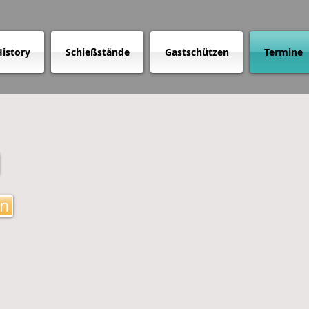
istory
Schießstände
Gastschützen
Termine
en