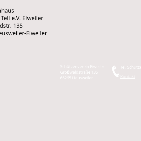
nhaus
Tell e.V. Eiweiler
str. 135
usweiler-Eiweiler
Schützenverein Eiweiler
Tel. Schüt
Großwaldstraße 135
Kontakt
66265 Heusweiler