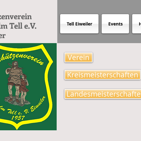
zenverein
m Tell e.V.
Tell Eiweiler
Events
H
er
Verein
Kreismeisterschaften
Landesmeisterschaft