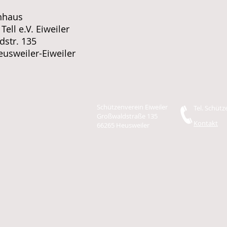
nhaus
Tell e.V. Eiweiler
str. 135
usweiler-Eiweiler
Schützenverein Eiweiler
Tel. Schüt
Großwaldstraße 135
Kontakt
66265 Heusweiler