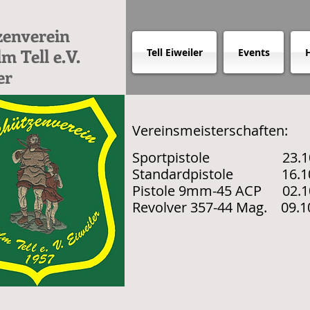
zenverein
m Tell e.V.
Tell Eiweiler
Events
H
er
Vereinsmeisterschaften:
Sportpistole 23.10.202
Standardpistole 16.10.
Pistole 9mm-45 ACP 02.10
Revolver 357-44 Mag. 09.10